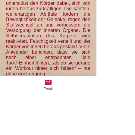
unterstützt den Körper dabei, sich von
innen heraus zu kräftigen. Die sanften,
wellenartigen Abläufe fördern die
Beweglichkeit der Gelenke, regen den
Stoffwechsel an und verbessern die
Versorgung der inneren Organe. Die
Selbstregulation des Körpers wird
reaktiviert, Feuchtigkeit verteilt und der
Körper von innen heraus gestärkt. Viele
Anwender berichten, dass sie sich
nach einer entspannten Hsin
Tao®‑Einheit fühlen, „als ob sie gerade
ein Workout hinter sich hätten“ – nur
ohne Anstrengung.
„Der Heilige bereitet
Email
Medizin“ – Beruhigung
des Verstandes
(sitzend)
Diese Hsin Tao®‑Form verbindet die
Atemtechnik (Energie vom Himmel) mit
sich wiederholenden Bewegungen im
Sitzen. Die ruhigen Bewegungen aus