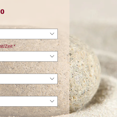
Preis
00
t/Zeit
*