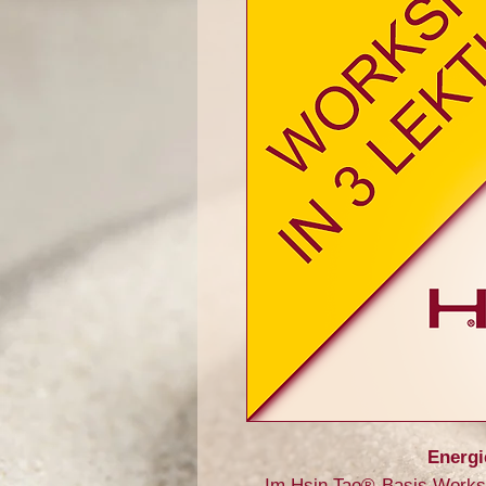
Energ
Im Hsin Tao®-Basis Worksh