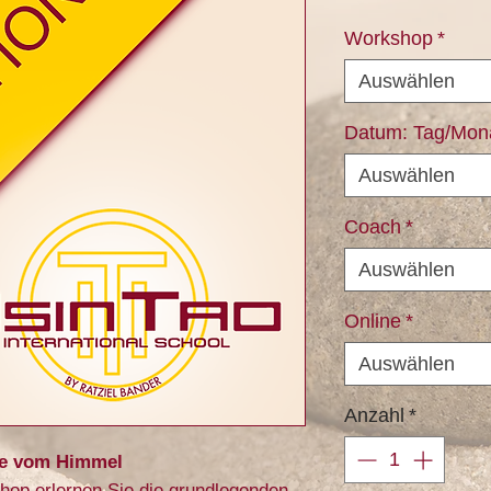
Workshop
*
Auswählen
Datum: Tag/Mona
Auswählen
Coach
*
Auswählen
Online
*
Auswählen
Anzahl
*
ie vom Himmel
op erlernen Sie die grundlegenden