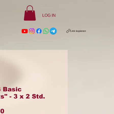
LOG IN
Link kopieren
3 Basic
" - 3 x 2 Std.
Preis
00