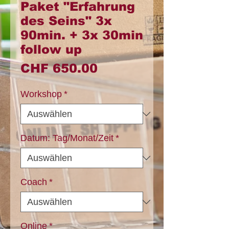
Paket "Erfahrung
des Seins" 3x
90min. + 3x 30min
follow up
Preis
CHF 650.00
Workshop
*
Datum: Tag/Monat/Zeit
*
Coach
*
Online
*