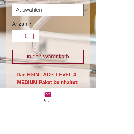
Anzahl
*
In den Warenkorb
Das HSIN TAO® LEVEL 4 -
MEDIUM Paket beinhaltet:
- 3x einmal pro Woche ein 1
1/2 - stündiges
Email
Einzelcoaching
- 3x einmal pro Monat ein 30-
minütiges follow up coachin
COACH