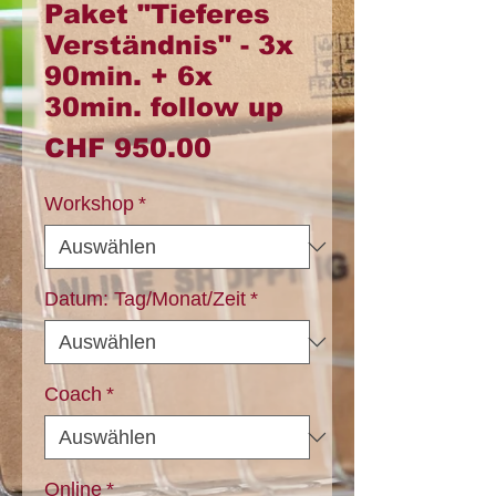
Paket "Tieferes
Verständnis" - 3x
90min. + 6x
30min. follow up
Preis
CHF 950.00
Workshop
*
Datum: Tag/Monat/Zeit
*
Coach
*
Online
*