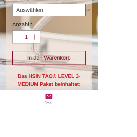
Anzahl
*
In den Warenkorb
Das HSIN TAO® LEVEL 3-
MEDIUM Paket beinhaltet:
- 3x einmal pro Woche ein 1
1/2 - stündiges
Email
Einzelcoaching
- 6x einmal pro Monat ein 30-
minütiges follow up coaching
COACH